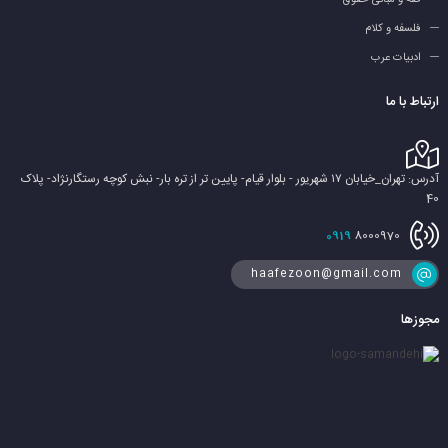
فلسفه و کلام
ادبیات عرب
ارتباط با ما
آدرس: تهران_خیابان ۱۷ شهریور - بلوار قیام- پایین تر از تره بار- نبش کوچه رستگارنژاد- پلاک
40
0919
8000970
haafezoon@gmail.com
مجوزها