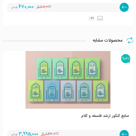
470,000
588,000
تومان
31
محصولات مشابه
%32
منابع کنکور ارشد فلسفه و کلام
3,995,000
5,846,000
تومان