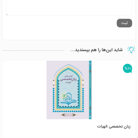
شاید این‌ها را هم بپسندید…
%20
زبان تخصصی الهیات