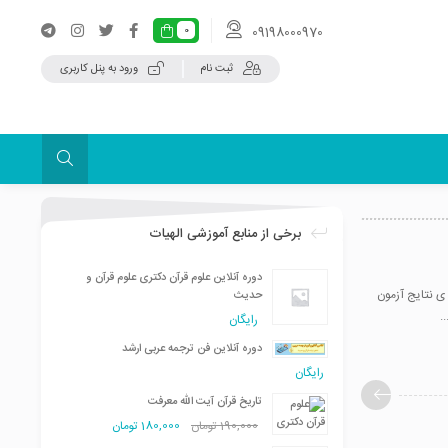
09198000970
0
ثبت نام
ورود به پنل کاربری
برخی از منابع آموزشی الهیات
دوره آنلاین علوم قرآن دکتری علوم قرآن و
اهده ی نتایج آزمون
حدیث
.
رایگان
دوره آنلاین فن ترجمه عربی ارشد
رایگان
تاریخ قرآن آیت الله معرفت
190,000
تومان
180,000
تومان