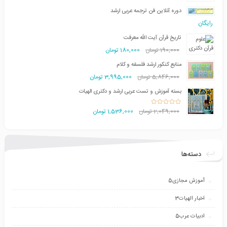
دوره آنلاین فن ترجمه عربی ارشد
رایگان
تاریخ قرآن آیت الله معرفت
190,000
تومان
180,000
تومان
منابع کنکور ارشد فلسفه و کلام
5,846,000
تومان
3,995,000
تومان
بسته آموزش و تست عربی ارشد و دکتری الهیات
نمره
3.00
2,049,000
از 5
تومان
1,536,000
تومان
دسته‌ها
آموزش مجازی
5
اخبار الهیات
3
ادبیات عرب
5