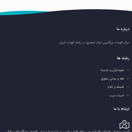
درباره ما
مرکز الهیات، بزرگترین مرکز تحصیل در رشته الهیات ایران
رشته ها
علوم قرآن و حدیث
فقه و مبانی حقوق
فلسفه و کلام
ادبیات عرب
ارتباط با ما
آدرس: تهران_خیابان ۱۷ شهریور - بلوار قیام- پایین تر از تره بار- نبش کوچه رستگارنژاد- پلاک