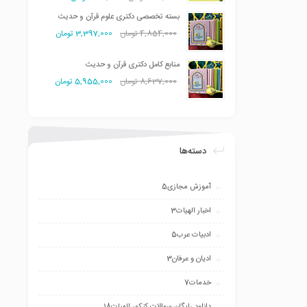
بسته تخصصی دکتری علوم قرآن و حدیث
4,854,000
تومان
3,397,000
تومان
منابع کامل دکتری قرآن و حدیث
8,637,000
تومان
5,955,000
تومان
دسته‌ها
آموزش مجازی
5
اخبار الهیات
3
ادبیات عرب
5
ادیان و عرفان
3
خدمات
7
دانلود رایگان سوالات کنکور الهیات
18