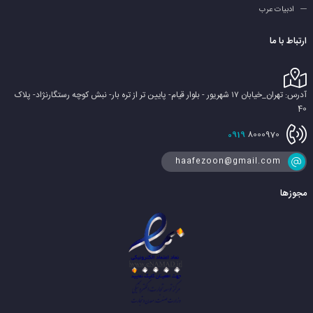
ادبیات عرب
ارتباط با ما
آدرس: تهران_خیابان ۱۷ شهریور - بلوار قیام- پایین تر از تره بار- نبش کوچه رستگارنژاد- پلاک
40
0919
8000970
haafezoon@gmail.com
مجوزها