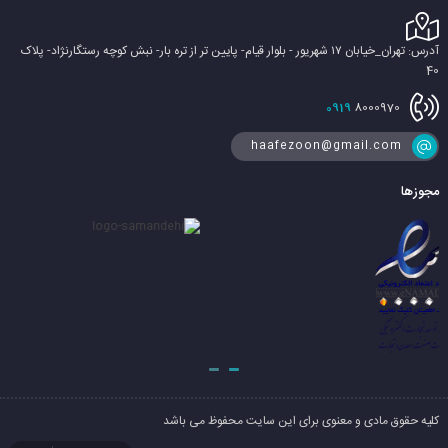
آدرس: تهران_خیابان ۱۷ شهریور - بلوار قیام- پایین تر از تره بار- نبش کوچه رستگارنژاد- پلاک
40
0919
8000970
haafezoon@gmail.com
مجوزها
کلیه حقوق مادی و معنوی برای این سایت محفوظ می باشد