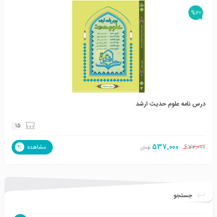
%20
درس نامه علوم حدیث ارشد
15
537,000
672,000
مشاهده
تومان
جستجو