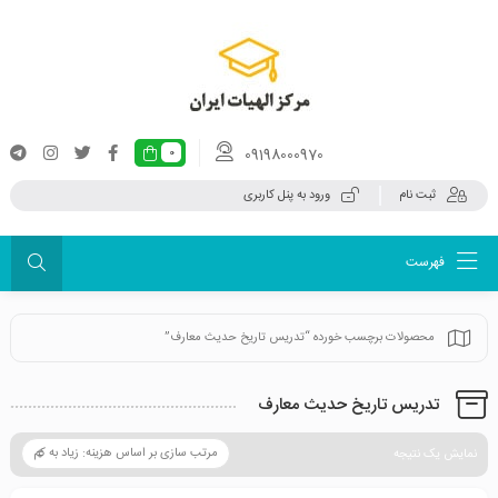
09198000970
0
ثبت نام
ورود به پنل کاربری
فهرست
محصولات برچسب خورده “تدریس تاریخ حدیث معارف”
تدریس تاریخ حدیث معارف
نمایش یک نتیجه